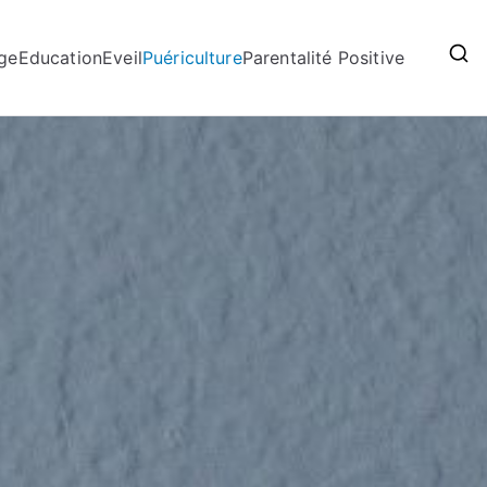
ge
Education
Eveil
Puériculture
Parentalité Positive