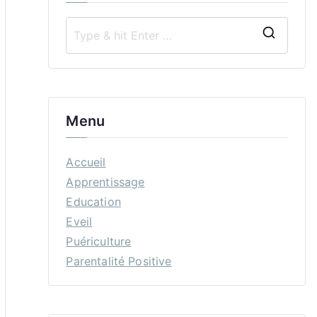
S
e
a
r
Menu
c
h
Accueil
f
Apprentissage
o
Education
r
Eveil
:
Puériculture
Parentalité Positive