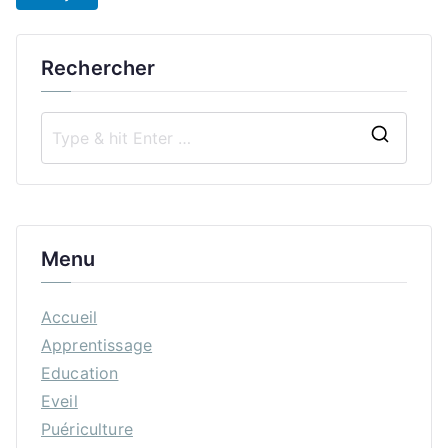
Rechercher
S
e
a
r
Menu
c
h
Accueil
f
Apprentissage
o
Education
r
Eveil
:
Puériculture