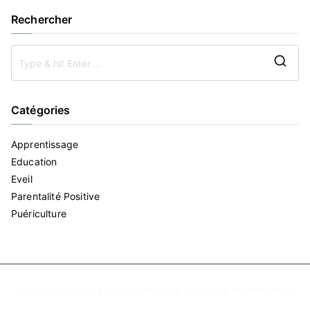
Rechercher
Se
for
Catégories
Apprentissage
Education
Eveil
Parentalité Positive
Puériculture
© 2026
Atouludik Editions
. Propulsé par
Zakra
et
WordPress
.